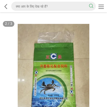
2
/
3