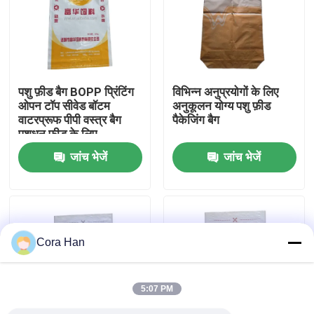
कारखाना भ्रमण
गुणवत्ता नियंत्रण
पशु फ़ीड बैग BOPP प्रिंटिंग
विभिन्न अनुप्रयोगों के लिए
ओपन टॉप सीवेड बॉटम
अनुकूलन योग्य पशु फ़ीड
वाटरप्रूफ पीपी वस्त्र बैग
पैकेजिंग बैग
संपर्क करें
पशुधन फ़ीड के लिए
जांच भेजें
जांच भेजें
समाचार
एक उद्धरण का अनुरोध करें
Cora Han
सीमेंट पैकेजिंग बैग
5:07 PM
पीपी सीमेंट बैग