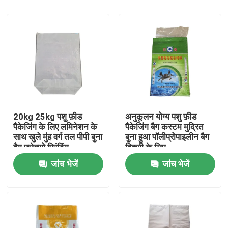
20kg 25kg पशु फ़ीड
अनुकूलन योग्य पशु फ़ीड
पैकेजिंग के लिए लमिनेशन के
पैकेजिंग बैग कस्टम मुद्रित
साथ खुले मुंह वर्ग तल पीपी बुना
बुना हुआ पॉलीप्रोपाइलीन बैग
बैग फ्लेक्सो प्रिंटिंग
बिक्री के लिए
घर
जांच भेजें
जांच भेजें
उत्पादों
हमारे बारे में