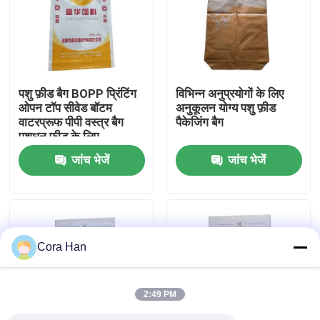
कारखाना भ्रमण
गुणवत्ता नियंत्रण
पशु फ़ीड बैग BOPP प्रिंटिंग
विभिन्न अनुप्रयोगों के लिए
ओपन टॉप सीवेड बॉटम
अनुकूलन योग्य पशु फ़ीड
वाटरप्रूफ पीपी वस्त्र बैग
पैकेजिंग बैग
संपर्क करें
पशुधन फ़ीड के लिए
जांच भेजें
जांच भेजें
समाचार
एक उद्धरण का अनुरोध करें
Cora Han
सीमेंट पैकेजिंग बैग
2:49 PM
पीपी सीमेंट बैग