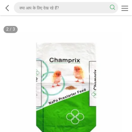
2
/
3