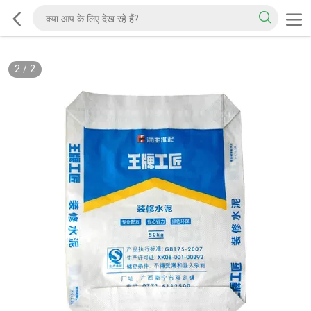
2
/
2