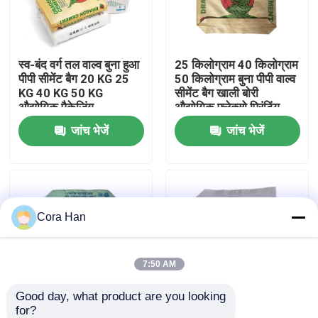
कारखाना भ्रमण
स्व-बंद वर्ग तल वाल्व बुना हुआ
25 किलोग्राम 40 किलोग्राम
पीपी सीमेंट बैग 20 KG 25
50 किलोग्राम बुना पीपी वाल्व
गुणवत्ता नियंत्रण
KG 40 KG 50 KG
सीमेंट बैग खाली बोरी
औद्योगिक पैकेजिंग
औद्योगिक फ्लेक्सो प्रिंटिंग
पैकेजिंग
जांच भेजें
जांच भेजें
संपर्क करें
समाचार
Cora Han
एक उद्धरण का अनुरोध करें
सीमेंट पैकेजिंग बैग
7:50 AM
Good day, what product are you looking 
पीपी सीमेंट बैग
for?
ब्लॉक बॉटम खाली वाल्व पीपी
रासायनिक मास्टरबैच खाली