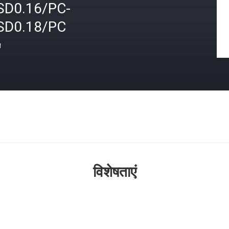
SD0.16/PC-
SD0.18/PC
त
विशेषताएं