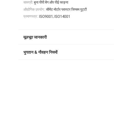
सामग्री:
बुना पीपी बैग और पीई फाड़ना
औद्योगिक उपयोग::
सीमेंट मोर्टार प्लास्टर जिप्सम पुट्टी
प्रमाणपत्र::
ISO9001; ISO14001
मूलभूत जानकारी
भुगतान & नौवहन नियमों