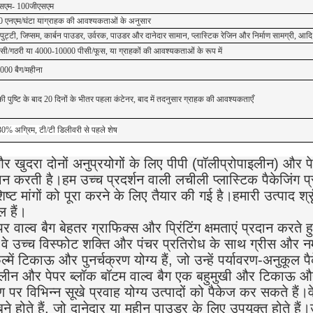
सएम- 100जीएसएम
 एनएम/घंटा या
ग्राहक की आवश्यकताओं के अनुसार
, पुट्टी, जिप्सम, कार्बन पाउडर, उर्वरक, पाउडर और दानेदार सामान, प्लास्टिक रेजिन और निर्माण सामग्री, आदि
सी/गठरी या 4000-10000 पीसी/फूस, या ग्राहकों की आवश्यकताओं के रूप में
000 बैग/महीना
ी पुष्टि के बाद 20 दिनों के भीतर पहला कंटेनर, बाद में तदनुसार
ग्राहक की आवश्यकताएँ
30% अग्रिम, टी/टी डिलीवरी से पहले शेष
 खुदरा दोनों अनुप्रयोगों के लिए पीपी (पॉलीप्रोपाइलीन) और पे
ान करती है।हम उच्च प्रदर्शन वाली लचीली प्लास्टिक पैकेजिंग प्रदा
िष्ट मांगों को पूरा करने के लिए तैयार की गई है।हमारी उत्पाद श्रृ
ल हैं।
पर वाल्व बैग बेहतर ग्राफिक्स और प्रिंटिंग क्षमताएं प्रदान करते 
।वे उच्च विस्फोट शक्ति और पंचर प्रतिरोध के साथ ग्रीस और नम
्में टिकाऊ और पुनर्चक्रण योग्य हैं, जो उन्हें पर्यावरण-अनुकूल प
ोपाइलीन और पेपर ब्लॉक बॉटम वाल्व बैग एक बहुमुखी और टिकाऊ औद
ण पर विभिन्न सूखे प्रवाह योग्य उत्पादों को पैकेज कर सकते हैं।व
ने होते हैं, जो दानेदार या महीन पाउडर के लिए उपयुक्त होते हैं