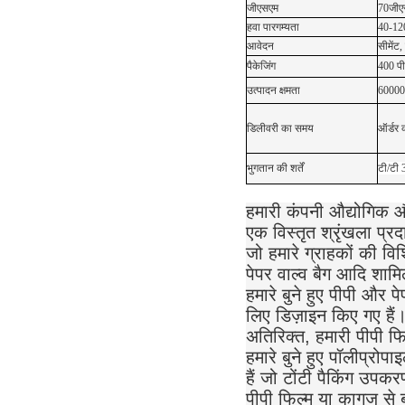
जीएसएम
70जीए
हवा पारगम्यता
40-120
आवेदन
सीमेंट
पैकेजिंग
400 पी
उत्पादन क्षमता
60000
डिलीवरी का समय
ऑर्डर क
भुगतान की शर्तें
टी/टी 
हमारी कंपनी औद्योगिक और
एक विस्तृत श्रृंखला प्रद
जो हमारे ग्राहकों की विश
पेपर वाल्व बैग आदि शामि
हमारे बुने हुए पीपी और पे
लिए डिज़ाइन किए गए हैं
अतिरिक्त, हमारी पीपी फिल
हमारे बुने हुए पॉलीप्र
हैं जो टोंटी पैकिंग उपकर
पीपी फिल्म या कागज से ब