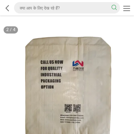
2
/
4