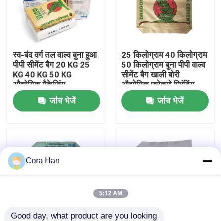
कारखाना भ्रमण
स्व-बंद वर्ग तल वाल्व बुना हुआ
25 किलोग्राम 40 किलोग्राम
गुणवत्ता नियंत्रण
पीपी सीमेंट बैग 20 KG 25
50 किलोग्राम बुना पीपी वाल्व
KG 40 KG 50 KG
सीमेंट बैग खाली बोरी
औद्योगिक पैकेजिंग
औद्योगिक फ्लेक्सो प्रिंटिंग
संपर्क करें
पैकेजिंग
जांच भेजें
जांच भेजें
समाचार
एक उद्धरण का अनुरोध करें
Cora Han
सीमेंट पैकेजिंग बैग
5:12 AM
पीपी सीमेंट बैग
Good day, what product are you looking 